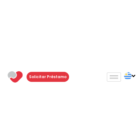
Categoría:
Prestamos
Hipotecarios
¿Qué hacer con una casa
heredada si no la podés
Solicitar Préstamo
vender?